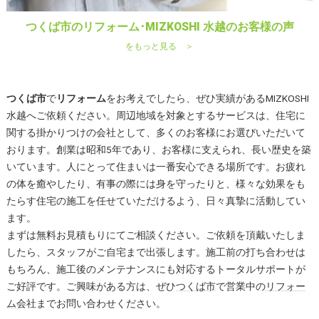
つくば市のリフォーム･MIZKOSHI 水越のお客様の声
をもっと見る ＞
つくば市
で
リフォーム
をお考えでしたら、ぜひ実績があるMIZKOSHI
水越へご依頼ください。周辺地域を対象とするサービスは、住宅に
関する掛かりつけの会社として、多くのお客様にお選びいただいて
おります。創業は昭和5年であり、お客様に支えられ、長い歴史を築
いています。人にとって住まいは一番安心できる場所です。お疲れ
の体を癒やしたり、有事の際には身を守ったりと、様々な効果をも
たらす住宅の施工を任せていただけるよう、日々真摯に活動してい
ます。
まずは無料お見積もりにてご相談ください。ご依頼を頂戴いたしま
したら、スタッフがご自宅まで出張します。施工前の打ち合わせは
もちろん、施工後のメンテナンスにも対応するトータルサポートが
ご好評です。ご興味がある方は、ぜひ
つくば市
で営業中の
リフォー
ム
会社までお問い合わせください。