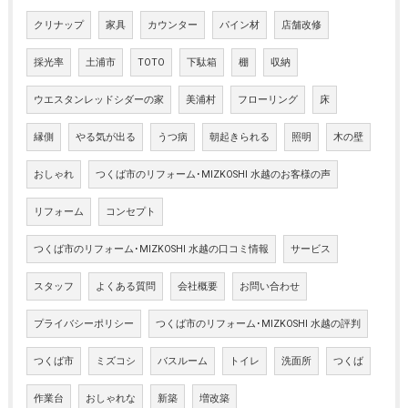
クリナップ
家具
カウンター
パイン材
店舗改修
採光率
土浦市
TOTO
下駄箱
棚
収納
ウエスタンレッドシダーの家
美浦村
フローリング
床
縁側
やる気が出る
うつ病
朝起きられる
照明
木の壁
おしゃれ
つくば市のリフォーム･MIZKOSHI 水越のお客様の声
リフォーム
コンセプト
つくば市のリフォーム･MIZKOSHI 水越の口コミ情報
サービス
スタッフ
よくある質問
会社概要
お問い合わせ
プライバシーポリシー
つくば市のリフォーム･MIZKOSHI 水越の評判
つくば市
ミズコシ
バスルーム
トイレ
洗面所
つくば
作業台
おしゃれな
新築
増改築