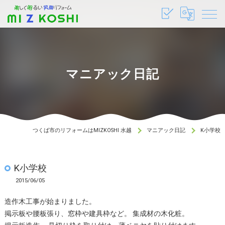
マニアック日記
つくば市のリフォームはMIZKOSHI 水越
マニアック日記
K小学校
K小学校
2015/06/05
造作木工事が始まりました。
掲示板や腰板張り、窓枠や建具枠など。 集成材の木化粧。