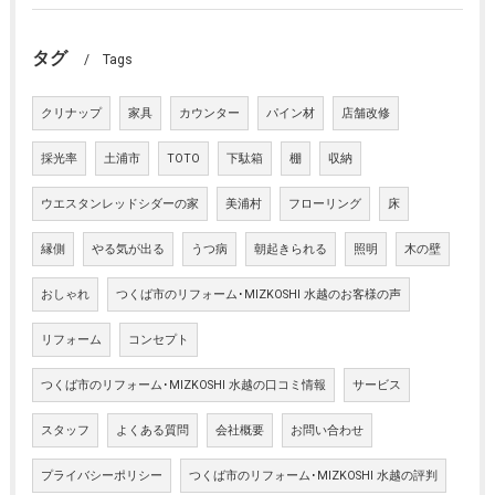
タグ
Tags
クリナップ
家具
カウンター
パイン材
店舗改修
採光率
土浦市
TOTO
下駄箱
棚
収納
ウエスタンレッドシダーの家
美浦村
フローリング
床
縁側
やる気が出る
うつ病
朝起きられる
照明
木の壁
おしゃれ
つくば市のリフォーム･MIZKOSHI 水越のお客様の声
リフォーム
コンセプト
つくば市のリフォーム･MIZKOSHI 水越の口コミ情報
サービス
スタッフ
よくある質問
会社概要
お問い合わせ
プライバシーポリシー
つくば市のリフォーム･MIZKOSHI 水越の評判