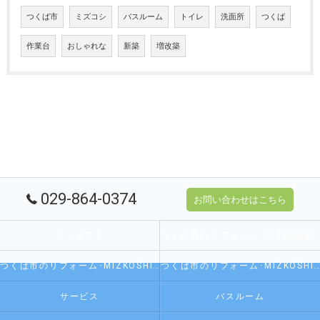
つくば市
ミズコシ
バスルーム
トイレ
洗面所
つくば
作業台
おしゃれな
新築
増改築
029-864-0374
お問い合わせはこちら
コンセプト
つくば市のリフォーム･MIZKOSHI 水越の口コミ情報
つくば市のリフォーム･MIZKOSHI 水越の評判
つくば市のリフォーム･MIZKOSHI 水越のお客様の声
サービス
バスルーム