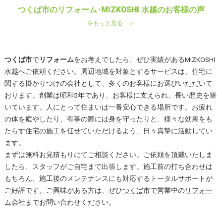
つくば市のリフォーム･MIZKOSHI 水越のお客様の声
をもっと見る ＞
つくば市
で
リフォーム
をお考えでしたら、ぜひ実績があるMIZKOSHI
水越へご依頼ください。周辺地域を対象とするサービスは、住宅に
関する掛かりつけの会社として、多くのお客様にお選びいただいて
おります。創業は昭和5年であり、お客様に支えられ、長い歴史を築
いています。人にとって住まいは一番安心できる場所です。お疲れ
の体を癒やしたり、有事の際には身を守ったりと、様々な効果をも
たらす住宅の施工を任せていただけるよう、日々真摯に活動してい
ます。
まずは無料お見積もりにてご相談ください。ご依頼を頂戴いたしま
したら、スタッフがご自宅まで出張します。施工前の打ち合わせは
もちろん、施工後のメンテナンスにも対応するトータルサポートが
ご好評です。ご興味がある方は、ぜひ
つくば市
で営業中の
リフォー
ム
会社までお問い合わせください。